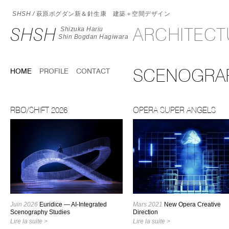
SHSH /
萩原ボグダン新＆針生康 建築＋空間デザイン
SHSH
ARCHITEC
Shizuka Hariu
Shin Bogdan Hagiwara
SCENOGRAP
HOME
PROFILE
CONTACT
RBO/SHIFT 2026
OPERA SUPER ANGELS
Juin 2026
Euridice — AI-Integrated
Mars 2021
New Opera Creative
Scenography Studies
Direction
Lire la suite >
Lire la suite >