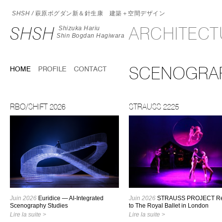
SHSH /
萩原ボグダン新＆針生康 建築＋空間デザイン
SHSH
ARCHITEC
Shizuka Hariu
Shin Bogdan Hagiwara
SCENOGRAP
HOME
PROFILE
CONTACT
RBO/SHIFT 2026
STRAUSS 2225
Juin 2026
Euridice — AI-Integrated
Juin 2026
STRAUSS PROJECT Re
Scenography Studies
to The Royal Ballet in London
Lire la suite >
Lire la suite >