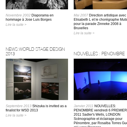
Novembre 2002
Diaporama en
Mai 2007
Direction artistique avec
hommage à Jose Luis Borges
Elisabeth L et le chorégraphe Mut
pour la parade Zinneke 2008 à
Lire la suite >
Bruxelles
Lire la suite >
NEWS:WORLD STAGE DESIGN
2013
NOUVELLES : PENOMBRE
Septembre 2013
Shizuka is invited as a
Janvier 2011
NOUVELLES:
finalist for WSD 2013
PENOMBRE vendredi 6 PREMIER
2011 Sadler's Wells, LONDON
Lire la suite >
Scénographie et éclairage pour
Pénombre, par Rosalba Torres Gu