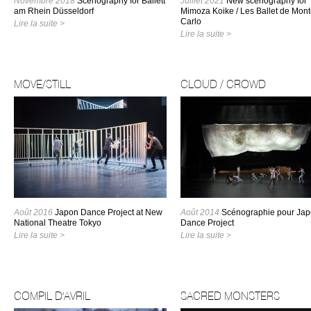
Novembre 2018
Scenography for Ballett
Juillet 2021
New scenography for
am Rhein Düsseldorf
Mimoza Koike / Les Ballet de Mont
Carlo
Lire la suite >
Lire la suite >
MOVE/STILL
CLOUD / CROWD
Août 2016
Japon Dance Project at New
Août 2014
Scénographie pour Ja
National Theatre Tokyo
Dance Project
Lire la suite >
Lire la suite >
COMPIL D'AVRIL
SACRED MONSTERS