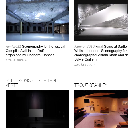
Avril 2011
Scenography for the festival
Janvier 2010
Final Stage at Sadler
Compil d'Avril in the Raffinerie,
Wells in London, Scenography for
organised by Charleroi Danses
choreographer Akram Khan and d
Sylvie Guillem
Lire la suite >
Lire la suite >
RÉFLEXIONS SUR LA TABLE
VERTE
TROUT STANLEY