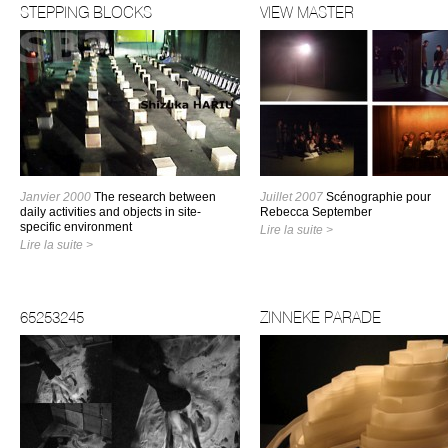
STEPPING BLOCKS
VIEW MASTER
Janvier 2000
The research between
Juillet 2007
Scénographie pour
daily activities and objects in site-
Rebecca September
specific environment
Lire la suite >
Lire la suite >
65253245
ZINNEKE PARADE