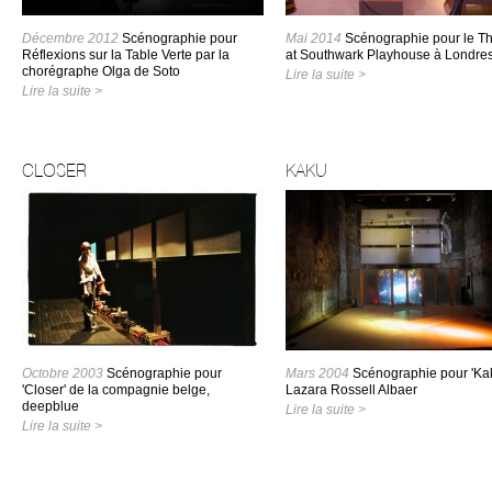
Décembre 2012
Scénographie pour
Mai 2014
Scénographie pour le Th
Réflexions sur la Table Verte par la
at Southwark Playhouse à Londre
chorégraphe Olga de Soto
Lire la suite >
Lire la suite >
CLOSER
KAKU
Octobre 2003
Scénographie pour
Mars 2004
Scénographie pour 'Ka
'Closer' de la compagnie belge,
Lazara Rossell Albaer
deepblue
Lire la suite >
Lire la suite >