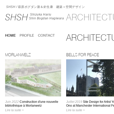
SHSH /
萩原ボグダン新＆針生康 建築＋空間デザイン
SHSH
ARCHITEC
Shizuka Hariu
Shin Bogdan Hagiwara
ARCHITECTU
HOME
PROFILE
CONTACT
MORLANWELZ
BELLS FOR PEACE
Juin 2022
Construction d'une nouvelle
Juillet 2019
Site Design for Artist 
bibliothèque à Morlanwelz
Ono at Manchester International Fe
Lire la suite >
Lire la suite >