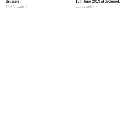
Brussels
16th June 2013 at deSingel.
Lire la suite >
Lire la suite >