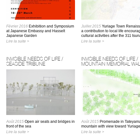
Février 2016
Exhibition and Symposium
Juillet 2015
Yuriage Town Renaiss
at Japanese Embassy and Hasselt
a contribution to local life encoura
Japanese Garden
cultural activities after the 311 tsu
Lire la suite >
Lire la suite >
INVISIBLE NEEDS OF LIFE /
INVISIBLE NEEDS OF LIFE /
SEASIDE TRIBUNE
MOUNTAIN MEMORIAL WA
Août 2015
Open air seats and bridges in
Août 2015
Promenade in Tateyam
front of the sea
mountain with view toward Yuriag
Lire la suite >
Lire la suite >