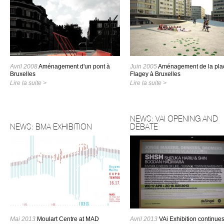
Avril 2008
Aménagement d'un pont à
Juin 2005
Aménagement de la pla
Bruxelles
Flagey à Bruxelles
Lire la suite >
Lire la suite >
NEWS: VAI OPENING AND
NEWS: BMA EXHIBITION
DEBATE
Mai 2013
Moulart Centre at MAD
Avril 2013
VAi Exhibition continues