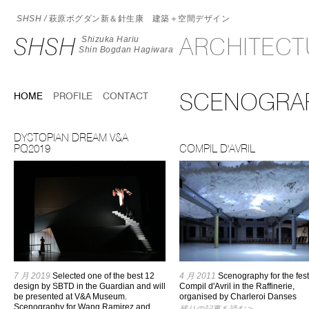
SHSH /
萩原ボグダン新＆針生康 建築＋空間デザイン
SHSH
ARCHITEC
Shizuka Hariu
Shin Bogdan Hagiwara
SCENOGRAP
HOME
PROFILE
CONTACT
DYSTOPIAN DREAM V&A
PQ2019
COMPIL D'AVRIL
7 月 2019
Selected one of the best 12
4 月 2011
Scenography for the fest
design by SBTD in the Guardian and will
Compil d'Avril in the Raffinerie,
be presented at V&A Museum.
organised by Charleroi Danses
Scenography for Wang Ramirez and