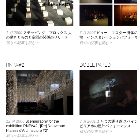
1 月 2000
ステッピング ブロックス 人
7 月 2007
ビュー マスター 身体
の動きとものと空間の関係のリサーチ
性；インスタレーションパフォー
残りの記事を読む >
残りの記事を読む >
RNPA#2
DOBLE PARED
12 月 2006
Scenography for the
3 月 2001
ふたつの通り道 スペイ
exhibition RNPA#2, '[Re] Nouveaux
ビリア市の屋外パフォーマンス
Plaisirs d'Architecture #2'
残りの記事を読む >
残りの記事を読む >