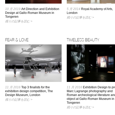
10 月 2019
Art Direction and Exhibition
5 月 2014
Royal Academy of Arts,
Design at Gallo-Roman Museum in
London
Tongeren
残りの記事を読む >
残りの記事を読む >
FEAR & LOVE
TIMELESS BEAUTY
11 月 2016
Top 3 finalists for the
11 月 2016
Exhibition Design to p
exhibition design competition, The
Marc Lagrange photography and
Design Museum, London
Roman archeological literature an
object at Gallo-Roman Museum in
残りの記事を読む >
Tongeren
残りの記事を読む >