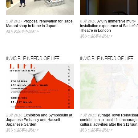
5 月 2017
Proposal renovation for Isabel
6 月 2016
A fully immersive multi-
Marant shop in Kobe in Japan.
installation experience at Sadler's
Theatre in London
残りの記事を読む >
残りの記事を読む >
INVISIBLE NEEDS OF LIFE
INVISIBLE NEEDS OF LIFE
2 月 2016
Exhibition and Symposium at
7 月 2015
Yuriage Town Renaissan
Japanese Embassy and Hasselt
contribution to local life encouragi
Japanese Garden
cultural activities after the 311 tsu
残りの記事を読む >
残りの記事を読む >