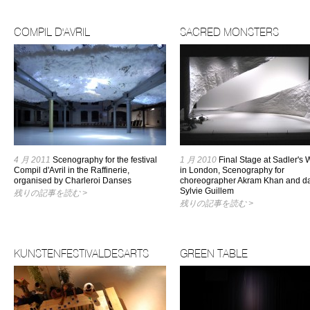
COMPIL D'AVRIL
SACRED MONSTERS
4 月 2011
Scenography for the festival
1 月 2010
Final Stage at Sadler's 
Compil d'Avril in the Raffinerie,
in London, Scenography for
organised by Charleroi Danses
choreographer Akram Khan and d
Sylvie Guillem
残りの記事を読む >
残りの記事を読む >
KUNSTENFESTIVALDESARTS
GREEN TABLE