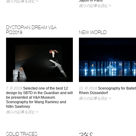
Japon in Paris
残りの記事を読む >
残りの記事を読む >
DYSTOPIAN DREAM V&A
PQ2019
NEW WORLD
7 月 2019
Selected one of the best 12
11 月 2018
Scenography for Ballet
design by SBTD in the Guardian and will
Rhein Düsseldorf
be presented at V&A Museum.
残りの記事を読む >
Scenography for Wang Ramirez and
Nitin Sawhney
残りの記事を読む >
SOLID TRACES
つなぐ