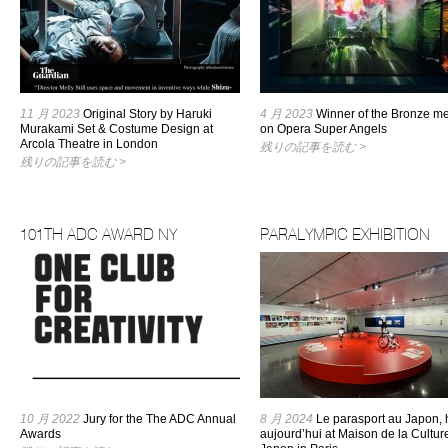
11 月 2023
Original Story by Haruki
4 月 2023
Winner of the Bronze m
Murakami Set & Costume Design at
on Opera Super Angels
Arcola Theatre in London
残りの記事を読む >
残りの記事を読む >
101TH ADC AWARD NY
PARALYMPIC EXHIBITION
10 月 2022
Jury for the The ADC Annual
8 月 2024
Le parasport au Japon, h
Awards
aujourd’hui at Maison de la Cultur