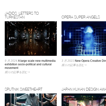
JADIDS. LETTERS TO
TURKESTAN
OPERA SUPER ANGELS
9 月 2024
A large scale new multimedia
3 月 2021
New Opera Creative Dir
exhibition socio-political and cultural
残りの記事を読む >
movement
残りの記事を読む >
SPUTNIK SWEETHEART
JAPAN KUKAN DESIGN AW