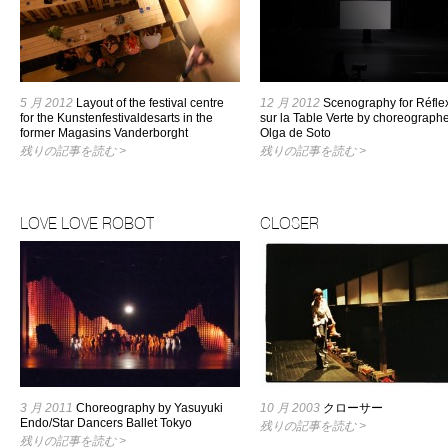
5 月 2012
Layout of the festival centre
12 月 2012
Scenography for Réfle
for the Kunstenfestivaldesarts in the
sur la Table Verte by choreograph
former Magasins Vanderborght
Olga de Soto
残りの記事を読む >
残りの記事を読む >
LOVE LOVE ROBOT
CLOSER
3 月 2011
Choreography by Yasuyuki
10 月 2003
クローサー
Endo/Star Dancers Ballet Tokyo
残りの記事を読む >
残りの記事を読む >