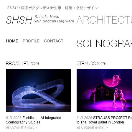
SHSH /
萩原ボグダン新＆針生康 建築＋空間デザイン
SHSH
ARCHITEC
Shizuka Hariu
Shin Bogdan Hagiwara
SCENOGRA
HOME
PROFILE
CONTACT
RBO/SHIFT 2026
STRAUSS 2225
6 月 2026
Euridice — AI-Integrated
6 月 2026
STRAUSS PROJECT Re
Scenography Studies
to The Royal Ballet in London
残りの記事を読む >
残りの記事を読む >