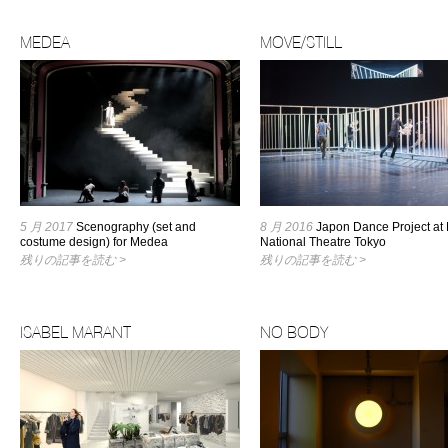
MEDEA
MOVE/STILL
5 月 2017
Scenography (set and
8 月 2016
Japon Dance Project at
costume design) for Medea
National Theatre Tokyo
残りの記事を読む >
残りの記事を読む >
ISABEL MARANT
NO BODY